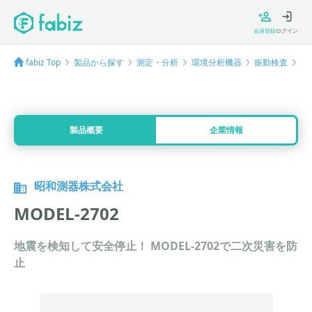
会員登録
ログイン
fabiz Top
製品から探す
測定・分析
環境分析機器
振動検査
MO
製品概要
企業情報
昭和測器株式会社
MODEL-2702
地震を検知して安全停止！ MODEL-2702で二次災害を防
止