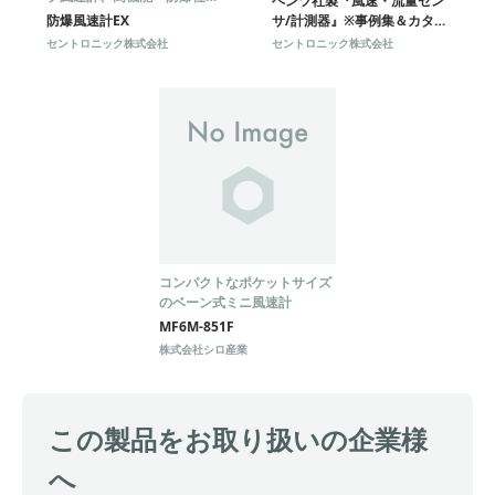
ヘンツ社製『風速・流量セン
でお手軽に風速測定！
防爆風速計EX
サ/計測器』※事例集＆カタロ
グ進呈
セントロニック株式会社
セントロニック株式会社
コンパクトなポケットサイズ
のベーン式ミニ風速計
MF6M-851F
株式会社シロ産業
この製品をお取り扱いの企業様
へ