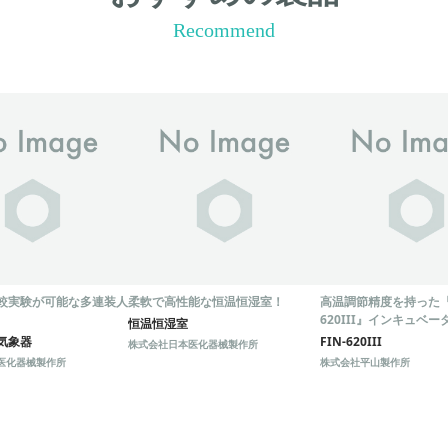
Recommend
較実験が可能な多連装人
柔軟で高性能な恒温恒湿室！
高温調節精度を持った『F
620III』インキュベー
恒温恒湿室
気象器
FIN-620III
株式会社日本医化器械製作所
医化器械製作所
株式会社平山製作所