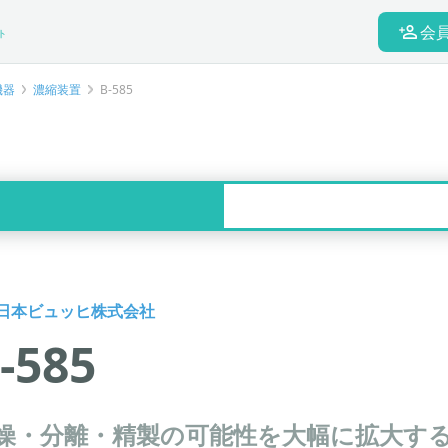
会
ト
機器
濃縮装置
B-585
日本ビュッヒ株式会社
-585
燥・分離・精製の可能性を大幅に拡大する