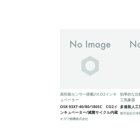
高性能センサー搭載のCO2インキ
効率的な比
ュベーター
工気象器
OSK 93XT-40/80/180SC CO2イ
多連装人工
ンキュベーター/滅菌サイクル内蔵
株式会社日本
オガワ精機株式会社