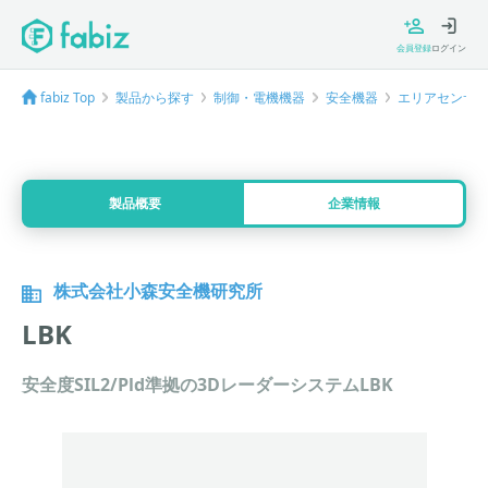
会員登録
ログイン
fabiz Top
製品から探す
制御・電機機器
安全機器
エリアセンサ
製品概要
企業情報
株式会社小森安全機研究所
LBK
安全度SIL2/Pld準拠の3DレーダーシステムLBK