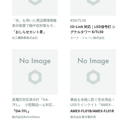
「光」を用いた周辺環境情報
K50/TL50
表示装置で熱中症対策をサポ
IO-Link 対応｜LED信号灯 シ
ート
「おしらせカント君」
グナルタワー K/TL50
化工機商事株式会社
ターク・ジャパン株式会社
高電圧対応表示灯『DA-
事故を未然に防ぐ安全用品！
7FL』 小型製品へも対応可
LEDラインライト『AMEX-
能！
FL01B/AMEX-FL01R』
『DA-7FL』
AMEX-FL01B/AMEX-FL01R
株式会社BuhinDana
株式会社青木製作所