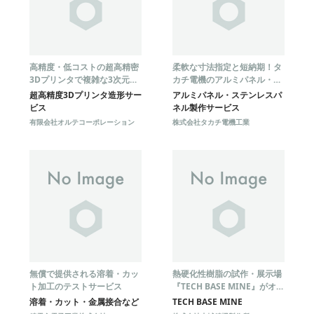
高精度・低コストの超高精密
柔軟な寸法指定と短納期！タ
3Dプリンタで複雑な3次元流
カチ電機のアルミパネル・ス
路を実現！
テンレスパネル製作サービス
超高精度3Dプリンタ造形サー
アルミパネル・ステンレスパ
ビス
ネル製作サービス
有限会社オルテコーポレーション
株式会社タカチ電機工業
無償で提供される溶着・カッ
熱硬化性樹脂の試作・展示場
ト加工のテストサービス
『TECH BASE MINE』がオー
プン！
溶着・カット・金属接合など
TECH BASE MINE