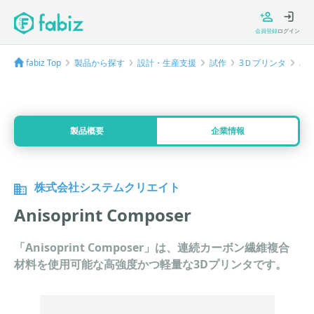
会員登録
ログイン
fabiz Top
製品から探す
設計・生産支援
試作
3Ｄプリンタ
Ani
製品概要
企業情報
株式会社システムクリエイト
Anisoprint Composer
「Anisoprint Composer」は、連続カーボン繊維複合
材料を使用可能な高強度かつ軽量な3Dプリンタです。