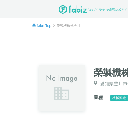
ものづくり特化の製品比較サイ
fabiz Top
榮製機株式会社
榮製機
愛知県豊川市
業種
機械要素