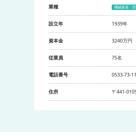
業種
機械要素・部
設立年
1939年
資本金
3240万円
従業員
75名
電話番号
0533-73-1
住所
〒441-0