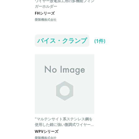
ワイヤー放電加工用の多機能フィン
ガーホルダー
FHシリーズ
榮製機株式会社
バイス・クランプ
(1件)
"マルテンサイト系ステンレス鋼を
使用した錆に強い微調式ワイヤーカ
ットバイス"
WPVシリーズ
榮製機株式会社