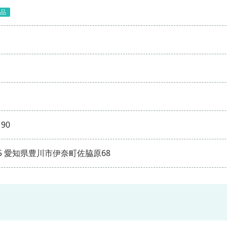
品
190
105 愛知県豊川市伊奈町佐脇原68