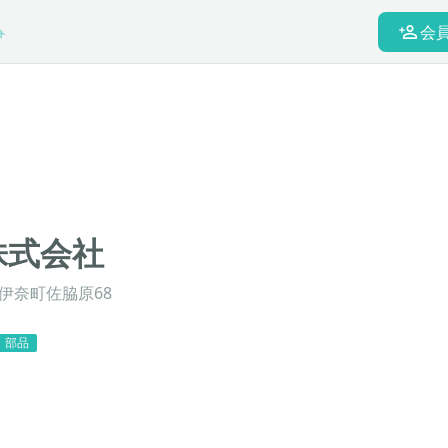
会
ト
株式会社
伊奈町佐脇原68
・部品