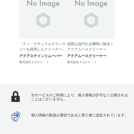
「ナノ・ナチュラルテクノロ
頑固な油汚れを瞬時に除去！
ジーを採用したクリーナー
アクアムースクリーナー
『アクアステインリムーバ
アクアステインリムーバー
アクアムースクリーナー
ー』で頑固なオイル汚れを徹
株式会社ＡＱＵＡ・Ｊ
株式会社ＡＱＵＡ・Ｊ
底的に除去！」
当サービスのご利用により、個人情報が許可なく公開される
ことはございません。
個人情報の取扱が適切であると第三者に認定されています。