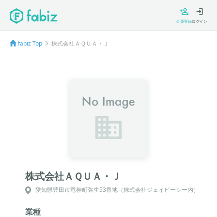
会員登録
ログイン
fabiz Top
株式会社ＡＱＵＡ・Ｊ
株式会社ＡＱＵＡ・Ｊ
愛知県豊田市竜神町弥生53番地（株式会社ジェイピーシー内）
業種