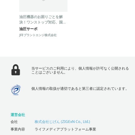
油圧機器のお困りごとを解
決！ワンストップ対応、国産
化、低ランニングコストを実
油圧サーボ
現！
JFEプラントエンジ株式会社
当サービスのご利用により、個人情報が許可なく公開される
ことはございません。
個人情報の取扱が適切であると第三者に認定されています。
運営会社
会社
株式会社じげん (ZIGExN Co., Ltd.)
事業内容
ライフメディアプラットフォーム事業