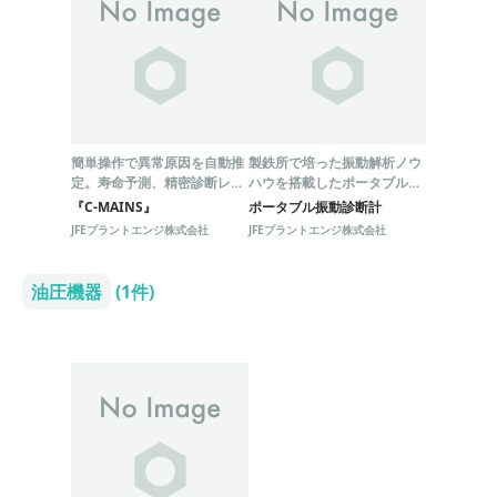
簡単操作で異常原因を自動推
製鉄所で培った振動解析ノウ
定。寿命予測、精密診断レポ
ハウを搭載したポータブル振
ート作成！神童君シリーズ
動診断計
『C-MAINS』
ポータブル振動診断計
JFEプラントエンジ株式会社
JFEプラントエンジ株式会社
油圧機器
(1件)