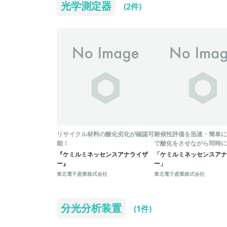
光学測定器
(2件)
リサイクル材料の酸化劣化が確認可
耐候性評価を迅速・簡単に
能！
で酸化をさせながら同時に
が可能なケミルミネッセン
『ケミルミネッセンスアナライザ
「ケミルミネッセンスアナ
イザー。
ー』
ー」
東北電子産業株式会社
東北電子産業株式会社
分光分析装置
(1件)