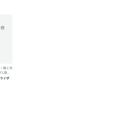
！熱と光
CL測定
スアナラ
ライザ