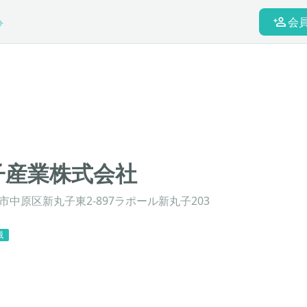
会
ト
子産業株式会社
中原区新丸子東2-897ラポール新丸子203
械