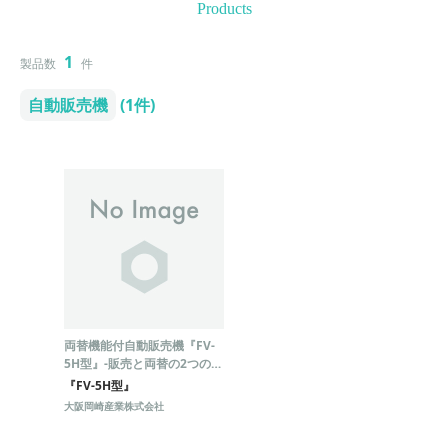
Products
1
製品数
件
自動販売機
(1件)
両替機能付自動販売機『FV-
5H型』-販売と両替の2つの機
能が1つに-
『FV-5H型』
大阪岡崎産業株式会社