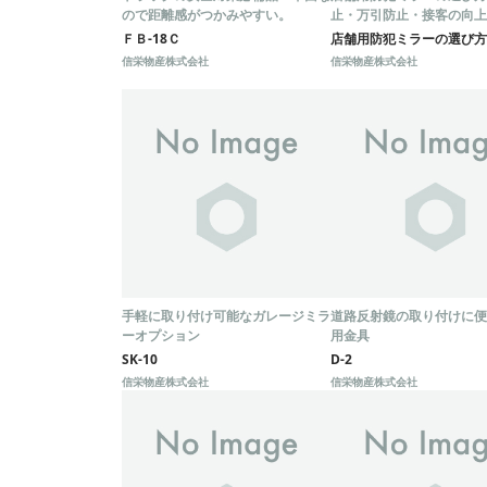
ので距離感がつかみやすい。
止・万引防止・接客の向上
群
ＦＢ-18Ｃ
店舗用防犯ミラーの選び方
信栄物産株式会社
信栄物産株式会社
手軽に取り付け可能なガレージミラ
道路反射鏡の取り付けに便
ーオプション
用金具
SK-10
D-2
信栄物産株式会社
信栄物産株式会社