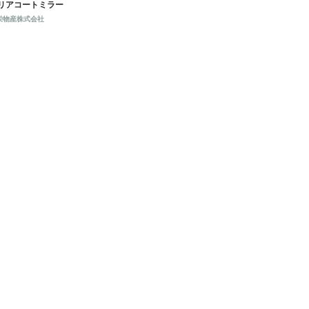
コートミラー"
リアコートミラー
栄物産株式会社