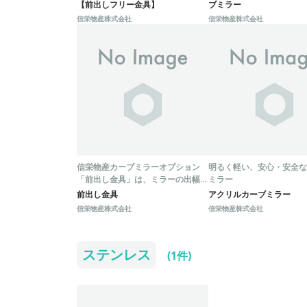
リー金具】」
【前出しフリー金具】
ブミラー
信栄物産株式会社
信栄物産株式会社
信栄物産カーブミラーオプション
明るく軽い、安心・安全な
「前出し金具」は、ミラーの出幅が
ミラー
足りない場合や金具を90度曲げて
前出し金具
アクリルカーブミラー
取り付けたい場合に最適な製品で
信栄物産株式会社
信栄物産株式会社
す。
ステンレス
(1件)