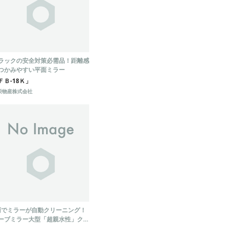
ラックの安全対策必需品！距離感
つかみやすい平面ミラー
ＦＢ-18Ｋ」
栄物産株式会社
雨でミラーが自動クリーニング！
ーブミラー大型「超親水性」クリ