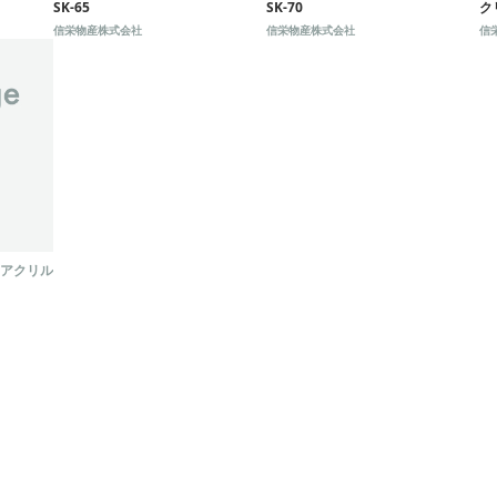
グネット】オプション
ア
SK-65
SK-70
ク
信栄物産株式会社
信栄物産株式会社
信
アクリル