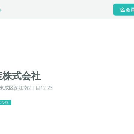
会
ト
産株式会社
成区深江南2丁目12-23
工受託