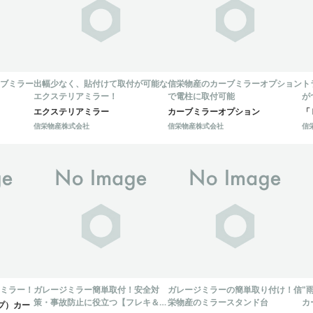
ブミラー
出幅少なく、貼付けて取付が可能な
信栄物産のカーブミラーオプション
ト
エクステリアミラー！
で電柱に取付可能
が
エクステリアミラー
カーブミラーオプション
「
信栄物産株式会社
信栄物産株式会社
信
ミラー！
ガレージミラー簡単取付！安全対
ガレージミラーの簡単取り付け！信
"
策・事故防止に役立つ【フレキ＆マ
栄物産のミラースタンド台
カ
プ）カー