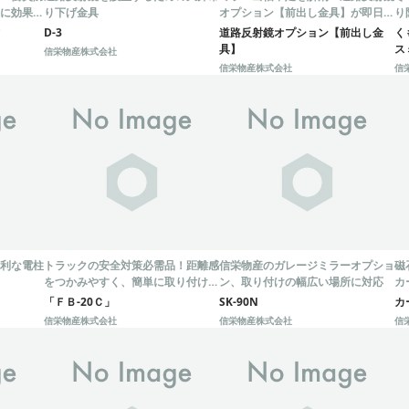
に効果抜
り下げ金具
オプション【前出し金具】が即日対
り
応！
D-3
道路反射鏡オプション【前出し金
く
具】
ス
信栄物産株式会社
信栄物産株式会社
信
利な電柱
トラックの安全対策必需品！距離感
信栄物産のガレージミラーオプショ
磁
をつかみやすく、簡単に取り付け可
ン、取り付けの幅広い場所に対応
カ
能
「ＦＢ-20Ｃ」
SK-90N
カ
信栄物産株式会社
信栄物産株式会社
信