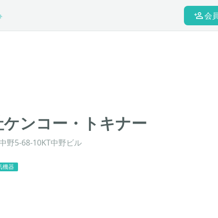
会
ト
社ケンコー・トキナー
野5-68-10KT中野ビル
気機器