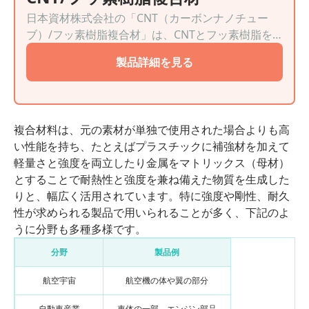
日本資材株式会社の「CNT（カーボンナノチュー
ブ）/フッ素樹脂複合材」は、CNTとフッ素樹脂を
複合化することで高い導電性を実現した製品です。
製品詳細を見る
従来の複合材と比べて少量のCNT添加量で性能を発
揮するため、コスト削減にもつながります。また、
耐熱性や耐薬品性などのフッ素樹脂の特性を活か
し、電子部品や自動車、医療機器など、幅広い分野
複合材料は、元の素材が単独で使用された場合よりも高
での利用が期待できます。
い性能を持ち、たとえばプラスチックに補強材を加えて
軽量さと強度を両立したり金属をマトリックス（母材）
とすることで耐熱性と強度を兼ね備えた物質を生成した
りと、幅広く活用されています。特に強度や剛性、耐久
性が求められる製品で用いられることが多く、下記のよ
うに分野も多種多様です。
分野
製品例
航空宇宙
航空機の体や翼の部分
自動車産業
車体の一部、エンジン部品