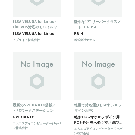
ELSA VELUGA for Linux -
堅牢な17" サーバークラスノ
LinuxOS対応のモバイルワー
ートPC RB14
クステーション
ELSA VELUGA for Linux
RB14
アプライド株式会社
株式会社ナセル
最新のNVIDIA RTX搭載ノー
軽量で持ち運びしやすい3Dデ
トPCワークステーション
ザイン用PC
NVIDIA RTX
軽さ1.86kgで3Dデザイン用
PCを外出先へ楽々持ち運び可
エムエスアイコンピュータージャパ
能
ン株式会社
エムエスアイコンピュータージャパ
ン株式会社