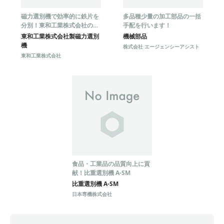
磁力選別機で効率的に鉄片を
多品種少量の加工部品の一括
分別！東和工業株式会社の製
手配を行います！
品をご紹介
東和工業株式会社製磁力選別
機械部品
機
株式会社 エージェンシーアシスト
東和工業株式会社
食品・工業品の品質向上に貢
献！比重選別機 A-SM
比重選別機 A-SM
日本専機株式会社