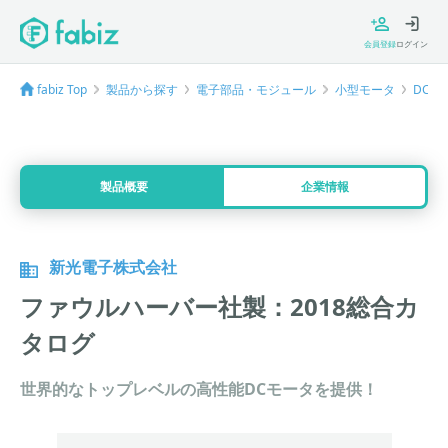
会員登録
ログイン
fabiz Top
製品から探す
電子部品・モジュール
小型モータ
DCモ
製品概要
企業情報
新光電子株式会社
ファウルハーバー社製：2018総合カ
タログ
世界的なトップレベルの高性能DCモータを提供！