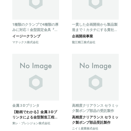
1種類のクランプで4種類の厚
一貫した企画開発から製品製
みに対応！金型固定金具『ク
造まで！カタチにする貴社の
ランプ』
想い。
イージークランプ
企画開発事業
マテックス株式会社
龍江精工株式会社
金属３Dプリンタ
高精度クリアランス セラミッ
ク製ポンプ部品の受託製作
【動画でわかる】金属３Dプ
リンタによる金型製造工程大
高精度クリアランス セラミッ
公開！
ク製ポンプ部品受託製作
東レ・プレシジョン株式会社
ニイミ産業株式会社