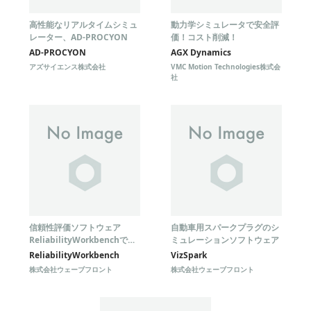
高性能なリアルタイムシミュ
動力学シミュレータで安全評
レーター、AD-PROCYON
価！コスト削減！
AD-PROCYON
AGX Dynamics
アズサイエンス株式会社
VMC Motion Technologies株式会
社
信頼性評価ソフトウェア
自動車用スパークプラグのシ
ReliabilityWorkbenchで機
ミュレーションソフトウェア
能安全を半自動的に評価！
ReliabilityWorkbench
VizSpark
株式会社ウェーブフロント
株式会社ウェーブフロント