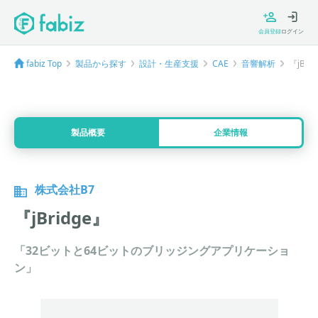
会員登録
ログイン
fabiz Top
製品から探す
設計・生産支援
CAE
音響解析
『jBri
製品概要
企業情報
株式会社B7
『jBridge』
「32ビットと64ビットのブリッジングアプリケーショ
ン」