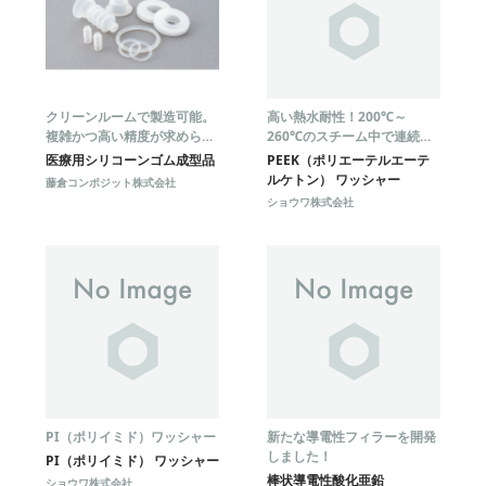
クリーンルームで製造可能。
高い熱水耐性！200℃～
複雑かつ高い精度が求められ
260℃のスチーム中で連続使
る部品にも対応
用可能なPEEK（ポリエーテ
医療用シリコーンゴム成型品
PEEK（ポリエーテルエーテ
ルエーテルケトン）ワッシャ
ルケトン） ワッシャー
藤倉コンポジット株式会社
ー
ショウワ株式会社
PI（ポリイミド）ワッシャー
新たな導電性フィラーを開発
しました！
PI（ポリイミド） ワッシャー
棒状導電性酸化亜鉛
ショウワ株式会社