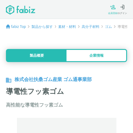
会員登録
ログイン
fabiz Top
製品から探す
素材・材料
高分子材料
ゴム
導電性フ
製品概要
企業情報
株式会社扶桑ゴム産業 ゴム通事業部
導電性フッ素ゴム
高性能な導電性フッ素ゴム