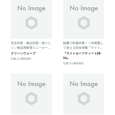
安全対策・衛生対策！滑りに
軽量で快適作業！一年間通し
くい食品用耐滑スニーカー
て使える安全長靴『ライトセ
『クリーンウェーブ』
ーフティー LSB-54』
クリーンウェーブ
『ライトセーフティー LSB-
54』
弘進ゴム株式会社
弘進ゴム株式会社