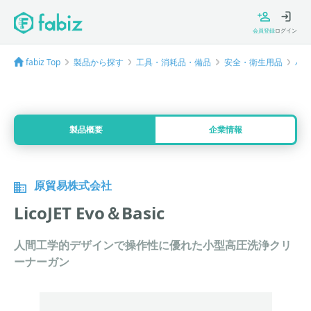
会員登録
ログイン
fabiz Top
製品から探す
工具・消耗品・備品
安全・衛生用品
ハ
製品概要
企業情報
原貿易株式会社
LicoJET Evo＆Basic
人間工学的デザインで操作性に優れた小型高圧洗浄クリ
ーナーガン