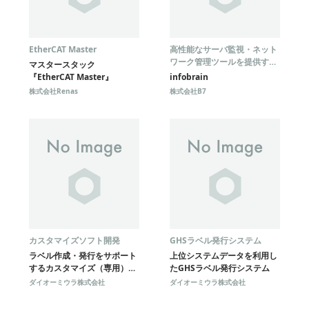
EtherCAT Master
高性能なサーバ監視・ネット
ワーク管理ツールを提供する
マスタースタック
株式会社B7の製品
『EtherCAT Master』
infobrain
『infobrain』が、GSM/3G
株式会社Renas
株式会社B7
ローミングやTAP3データ管
理のシステムをサポートしま
す
カスタマイズソフト開発
GHSラベル発行システム
ラベル作成・発行をサポート
上位システムデータを利用し
するカスタマイズ（専用）ソ
たGHSラベル発行システム
フト開発
ダイオーミウラ株式会社
ダイオーミウラ株式会社