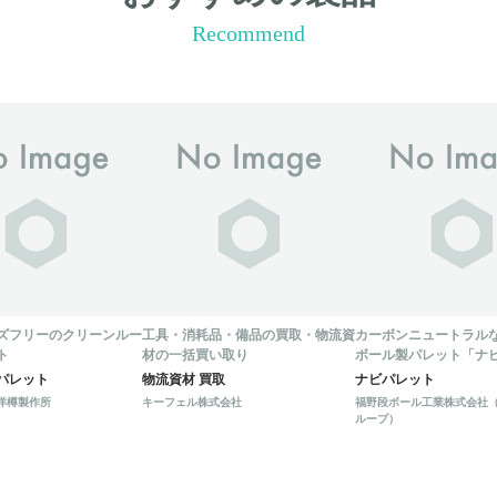
Recommend
ズフリーのクリーンルー
工具・消耗品・備品の買取・物流資
カーボンニュートラル
ト
材の一括買い取り
ボール製パレット「ナ
は、物流環境に適した
パレット
物流資材 買取
ナビパレット
メイド製品です。
洋樽製作所
キーフェル株式会社
福野段ボール工業株式会社
ループ）