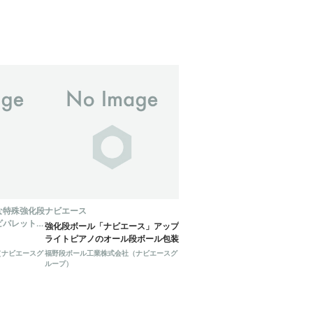
な特殊強化段
ナビエース
ビパレット」
強化段ボール「ナビエース」アップ
完全オーダー
ライトピアノのオール段ボール包装
（ナビエースグ
福野段ボール工業株式会社（ナビエースグ
ループ）