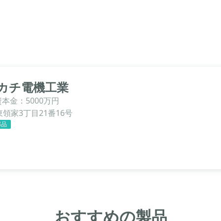
カチ電機工業
資本金：5000万円
領家3丁目21番16号
部品
おすすめの製品