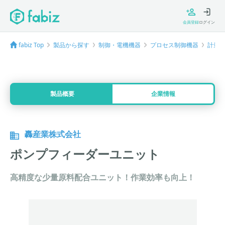
会員登録
ログイン
fabiz Top
製品から探す
制御・電機機器
プロセス制御機器
計量
製品概要
企業情報
轟産業株式会社
ポンプフィーダーユニット
高精度な少量原料配合ユニット！作業効率も向上！