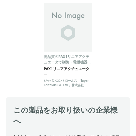
高品質のPAX1リニアアクチ
ュエータで制御・電機機器を
効果的に操作
PAX1リニアアクチュエータ
ー
ジャパンコントロールス 「Japan
Controls Co. Ltd.」株式会社
この製品をお取り扱いの企業様
へ