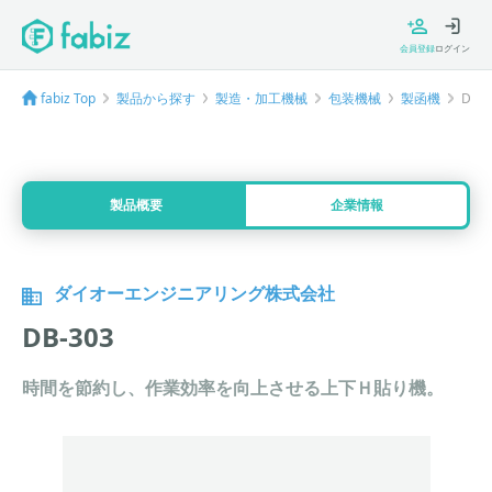
会員登録
ログイン
fabiz Top
製品から探す
製造・加工機械
包装機械
製函機
DB-3
製品概要
企業情報
ダイオーエンジニアリング株式会社
DB-303
時間を節約し、作業効率を向上させる上下Ｈ貼り機。