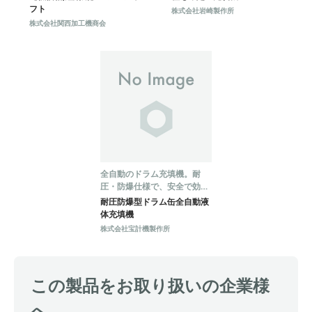
フト
株式会社岩崎製作所
株式会社関西加工機商会
全自動のドラム充填機。耐
圧・防爆仕様で、安全で効率
的な充填が可能。
耐圧防爆型ドラム缶全自動液
体充填機
株式会社宝計機製作所
この製品をお取り扱いの企業様
へ