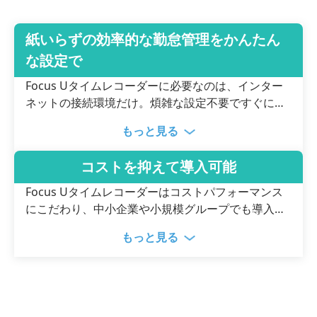
紙いらずの効率的な勤怠管理をかんたん
な設定で
Focus Uタイムレコーダーに必要なのは、インター
ネットの接続環境だけ。煩雑な設定不要ですぐに運
用スタートできるクラウド型のシステムです。打刻
もっと見る
方法は複数の候補から選ぶことができるため、現場
のやり方を大きく変える必要がないのも安心のポイ
コストを抑えて導入可能
ントです。
Focus Uタイムレコーダーはコストパフォーマンス
にこだわり、中小企業や小規模グループでも導入し
やすい価格体系を実現しました。さらに、最大2ヶ
もっと見る
月の無料トライアルも実施。すべての機能をじっく
り試しながら、不安や疑問を払拭した上で本格導入
に踏み切ることができます。