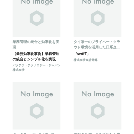
業務管理の統合と効率化を実
タイ唯一のプライベートクラ
現！
ウド環境を活用した日系企業
向け会計パッケージ
【業務効率化事例】業務管理
『swifT』
の統合とシンプル化を実現
株式会社東計電算
パクテラ・テクノロジー・ジャパン
株式会社