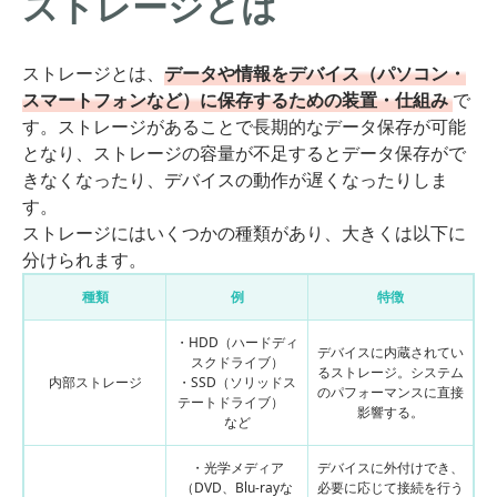
ストレージとは
ストレージとは、
データや情報をデバイス（パソコン・
スマートフォンなど）に保存するための装置・仕組み
で
す。ストレージがあることで長期的なデータ保存が可能
となり、ストレージの容量が不足するとデータ保存がで
きなくなったり、デバイスの動作が遅くなったりしま
す。
ストレージにはいくつかの種類があり、大きくは以下に
分けられます。
種類
例
特徴
・HDD（ハードディ
デバイスに内蔵されてい
スクドライブ）
るストレージ。システム
内部ストレージ
・SSD（ソリッドス
のパフォーマンスに直接
テートドライブ）
影響する。
など
・光学メディア
デバイスに外付けでき、
（DVD、Blu-rayな
必要に応じて接続を行う